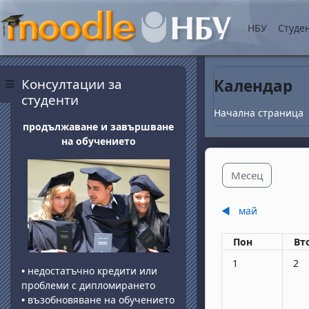
Прескочи на основнот
НБУ
Студе
Блокове
Прескочи Консултации за студенти
Консултации за
Календар
Страничен панел
студенти
Начална страница
продължаване и завършване
на обучението
Месец
◀︎
май
Понеделник
вт
Пон
Вт
Няма събития, по
Няма
1
2
•
недостатъчно кредити или
проблеми с дипломирането
•
възобновяване на обучението