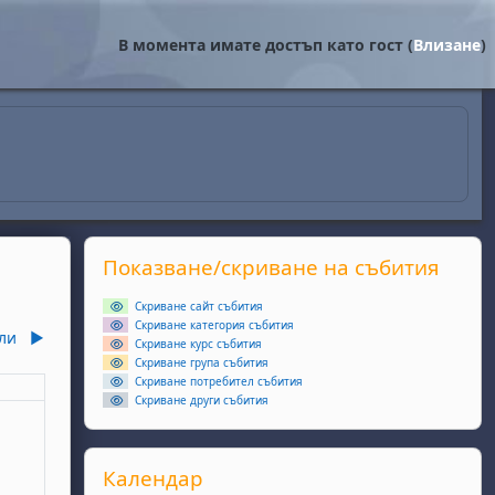
В момента имате достъп като гост (
Влизане
)
Supplementary blocks
Прескочи Показване/скриване на събития
Показване/скриване на събития
Скриване сайт събития
Скриване категория събития
ли
▶︎
Скриване курс събития
Скриване група събития
Скриване потребител събития
еля
Скриване други събития
ота, 6 юни
събития, неделя, 7 юни
Прескочи Календар
Календар