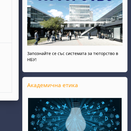
Запознайте се със системата за тюторство в
НБУ!
Прескочи Академична етика
Академична етика