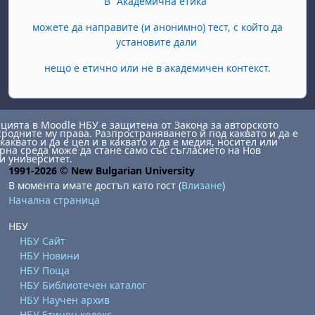
В "Академична етика"
можете да направите (и анонимно) тест, с който да
установите дали
нещо е етично или не в академичен контекст.
ията в Moodle НБУ е защитена от Закона за авторското
сродните му права. Разпространяването й под каквато и да е
каквато и да е цел и в каквато и да е медия, носител или
на среда може да стане само със съгласието на Нов
и университет.
1991-2026 © New Bulgarian University
В момента имате достъп като гост (
Влизане
)
Начална страница
НБУ
НБУ Сайт
НБУ Новини
НБУ Поща
НБУ Библиотечен каталог
НБУ Научен архив
НБУ Етичен кодекс