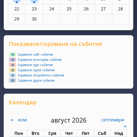
Няма събития, понеделник, 22 юни
Няма събития, вторник, 23 юни
Няма събития, сряда, 24 юни
Няма събития, четвъртък, 25 юн
Няма събития, петък, 26
Няма събития, съ
Няма съби
22
23
24
25
26
27
28
Няма събития, понеделник, 29 юни
Няма събития, вторник, 30 юни
29
30
Supplementary blocks
Прескочи Показване/скриване на събития
Показване/скриване на събития
Скриване сайт събития
Скриване категория събития
Скриване курс събития
Скриване група събития
Скриване потребител събития
Скриване други събития
Прескочи Календар
Календар
август 2026
←
юли
септември
→
Понеделник
вторник
сряда
четвъртък
петък
събота
неделя
Пон
Вто
Сря
Чет
Пет
Съб
Нед