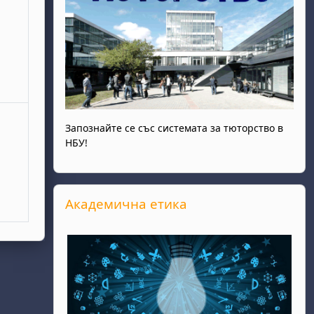
Запознайте се със системата за тюторство в
НБУ!
Прескочи Академична етика
Академична етика