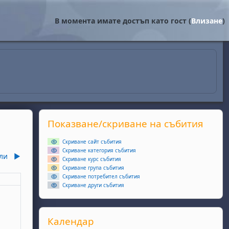
В момента имате достъп като гост (
Влизане
)
Supplementary blocks
Прескочи Показване/скриване на събития
Показване/скриване на събития
Скриване сайт събития
Скриване категория събития
ли
▶︎
Скриване курс събития
Скриване група събития
Скриване потребител събития
еля
Скриване други събития
ота, 6 юни
събития, неделя, 7 юни
Прескочи Календар
Календар