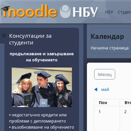
Прескочи на основнот
НБУ
Студе
Блокове
Прескочи Консултации за студенти
Консултации за
Календар
Страничен панел
студенти
Начална страница
продължаване и завършване
на обучението
Месец
◀︎
май
Понеделник
вт
Пон
Вт
Няма събития, по
Няма
1
2
•
недостатъчно кредити или
проблеми с дипломирането
•
възобновяване на обучението