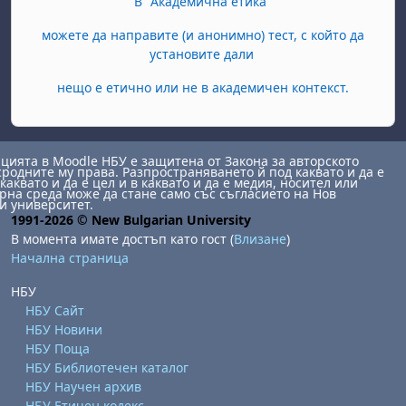
В "Академична етика"
можете да направите (и анонимно) тест, с който да
установите дали
нещо е етично или не в академичен контекст.
ията в Moodle НБУ е защитена от Закона за авторското
сродните му права. Разпространяването й под каквато и да е
каквато и да е цел и в каквато и да е медия, носител или
на среда може да стане само със съгласието на Нов
и университет.
1991-2026 © New Bulgarian University
В момента имате достъп като гост (
Влизане
)
Начална страница
НБУ
НБУ Сайт
НБУ Новини
НБУ Поща
НБУ Библиотечен каталог
НБУ Научен архив
НБУ Етичен кодекс