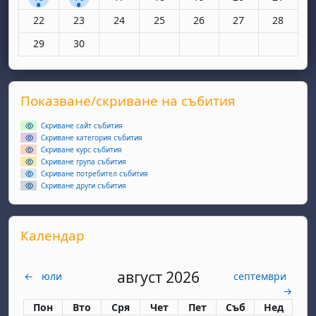
Няма събития, понеделник, 22 юни
Няма събития, вторник, 23 юни
Няма събития, сряда, 24 юни
Няма събития, четвъртък, 25 юн
Няма събития, петък, 26
Няма събития, съ
Няма съби
22
23
24
25
26
27
28
Няма събития, понеделник, 29 юни
Няма събития, вторник, 30 юни
29
30
Supplementary blocks
Прескочи Показване/скриване на събития
Показване/скриване на събития
Скриване сайт събития
Скриване категория събития
Скриване курс събития
Скриване група събития
Скриване потребител събития
Скриване други събития
Прескочи Календар
Календар
август 2026
←
юли
септември
→
Понеделник
вторник
сряда
четвъртък
петък
събота
неделя
Пон
Вто
Сря
Чет
Пет
Съб
Нед