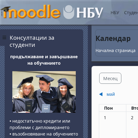
Прескочи на основнот
НБУ
Студе
Блокове
Прескочи Консултации за студенти
Консултации за
Календар
Страничен панел
студенти
Начална страница
продължаване и завършване
на обучението
Месец
◀︎
май
Понеделник
вт
Пон
Вт
Няма събития, по
Няма
1
2
•
недостатъчно кредити или
проблеми с дипломирането
•
възобновяване на обучението