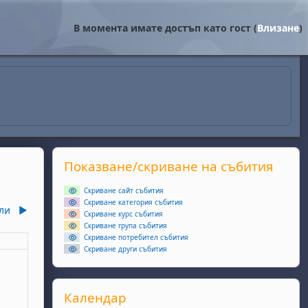
В момента имате достъп като гост (
Влизане
)
Supplementary blocks
Прескочи Показване/скриване на събития
Показване/скриване на събития
Скриване сайт събития
Скриване категория събития
ли
▶︎
Скриване курс събития
Скриване група събития
Скриване потребител събития
еля
Скриване други събития
ота, 6 юни
събития, неделя, 7 юни
Прескочи Календар
Календар