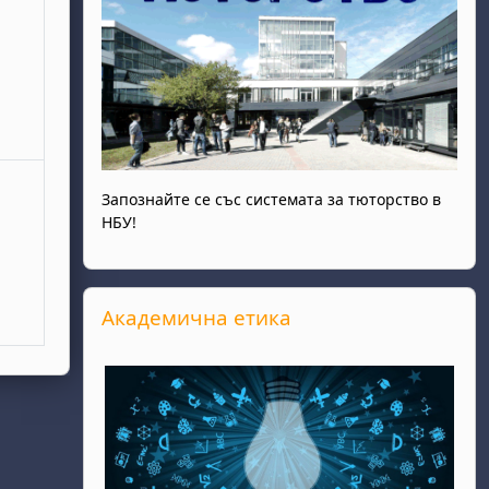
Запознайте се със системата за тюторство в
НБУ!
Прескочи Академична етика
Академична етика