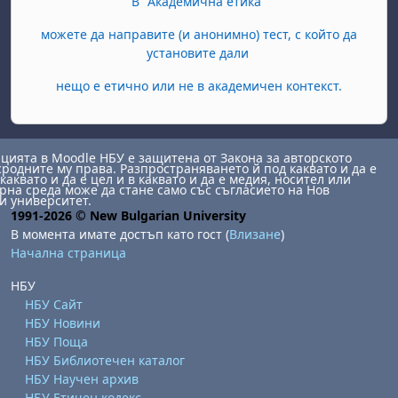
В "Академична етика"
можете да направите (и анонимно) тест, с който да
установите дали
нещо е етично или не в академичен контекст.
ията в Moodle НБУ е защитена от Закона за авторското
сродните му права. Разпространяването й под каквато и да е
каквато и да е цел и в каквато и да е медия, носител или
на среда може да стане само със съгласието на Нов
и университет.
1991-2026 © New Bulgarian University
В момента имате достъп като гост (
Влизане
)
Начална страница
НБУ
НБУ Сайт
НБУ Новини
НБУ Поща
НБУ Библиотечен каталог
НБУ Научен архив
НБУ Етичен кодекс