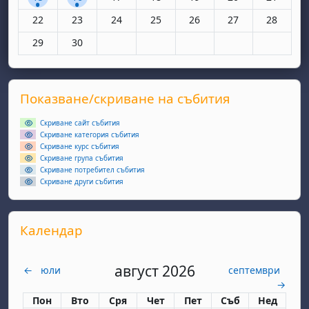
Няма събития, понеделник, 22 юни
Няма събития, вторник, 23 юни
Няма събития, сряда, 24 юни
Няма събития, четвъртък, 25 юн
Няма събития, петък, 26
Няма събития, съ
Няма съби
22
23
24
25
26
27
28
Няма събития, понеделник, 29 юни
Няма събития, вторник, 30 юни
29
30
Supplementary blocks
Прескочи Показване/скриване на събития
Показване/скриване на събития
Скриване сайт събития
Скриване категория събития
Скриване курс събития
Скриване група събития
Скриване потребител събития
Скриване други събития
Прескочи Календар
Календар
август 2026
←
юли
септември
→
Понеделник
вторник
сряда
четвъртък
петък
събота
неделя
Пон
Вто
Сря
Чет
Пет
Съб
Нед