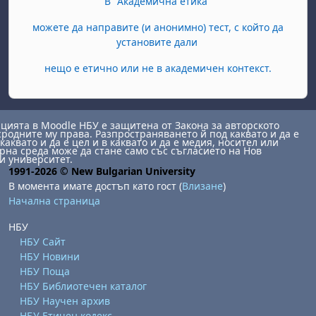
В "Академична етика"
можете да направите (и анонимно) тест, с който да
установите дали
нещо е етично или не в академичен контекст.
ията в Moodle НБУ е защитена от Закона за авторското
сродните му права. Разпространяването й под каквато и да е
каквато и да е цел и в каквато и да е медия, носител или
на среда може да стане само със съгласието на Нов
и университет.
1991-2026 © New Bulgarian University
В момента имате достъп като гост (
Влизане
)
Начална страница
НБУ
НБУ Сайт
НБУ Новини
НБУ Поща
НБУ Библиотечен каталог
НБУ Научен архив
НБУ Етичен кодекс