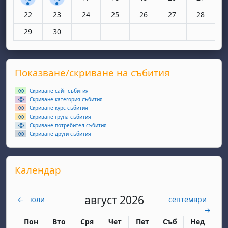
Няма събития, понеделник, 22 юни
Няма събития, вторник, 23 юни
Няма събития, сряда, 24 юни
Няма събития, четвъртък, 25 юн
Няма събития, петък, 26
Няма събития, съ
Няма съби
22
23
24
25
26
27
28
Няма събития, понеделник, 29 юни
Няма събития, вторник, 30 юни
29
30
Supplementary blocks
Прескочи Показване/скриване на събития
Показване/скриване на събития
Скриване сайт събития
Скриване категория събития
Скриване курс събития
Скриване група събития
Скриване потребител събития
Скриване други събития
Прескочи Календар
Календар
август 2026
←
юли
септември
→
Понеделник
вторник
сряда
четвъртък
петък
събота
неделя
Пон
Вто
Сря
Чет
Пет
Съб
Нед