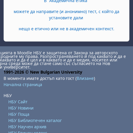
В "Академична етика"
можете да направите (и анонимно) тест, с който да
установите дали
нещо е етично или не в академичен контекст.
ията в Moodle НБУ е защитена от Закона за авторското
сродните му права. Разпространяването й под каквато и да е
каквато и да е цел и в каквато и да е медия, носител или
на среда може да стане само със съгласието на Нов
и университет.
1991-2026 © New Bulgarian University
В момента имате достъп като гост (
Влизане
)
Начална страница
НБУ
НБУ Сайт
НБУ Новини
НБУ Поща
НБУ Библиотечен каталог
НБУ Научен архив
НБУ Етичен кодекс