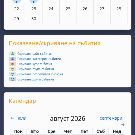
Няма събития, понеделник, 22 юни
Няма събития, вторник, 23 юни
Няма събития, сряда, 24 юни
Няма събития, четвъртък, 25 юн
Няма събития, петък, 26
Няма събития, съ
Няма съби
22
23
24
25
26
27
28
Няма събития, понеделник, 29 юни
Няма събития, вторник, 30 юни
29
30
Supplementary blocks
Прескочи Показване/скриване на събития
Показване/скриване на събития
Скриване сайт събития
Скриване категория събития
Скриване курс събития
Скриване група събития
Скриване потребител събития
Скриване други събития
Прескочи Календар
Календар
август 2026
←
юли
септември
→
Понеделник
вторник
сряда
четвъртък
петък
събота
неделя
Пон
Вто
Сря
Чет
Пет
Съб
Нед