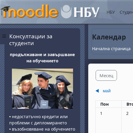
Прескочи на основнот
НБУ
Студе
Блокове
Прескочи Консултации за студенти
Консултации за
Календар
Страничен панел
студенти
Начална страница
продължаване и завършване
на обучението
Месец
◀︎
май
Понеделник
вт
Пон
Вт
Няма събития, по
Няма
1
2
•
недостатъчно кредити или
проблеми с дипломирането
•
възобновяване на обучението