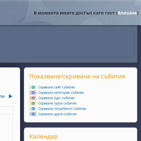
В момента имате достъп като гост (
Влизане
)
Supplementary blocks
Прескочи Показване/скриване на събития
Показване/скриване на събития
Скриване сайт събития
Скриване категория събития
ли
▶︎
Скриване курс събития
Скриване група събития
Скриване потребител събития
еля
Скриване други събития
ота, 6 юни
събития, неделя, 7 юни
Прескочи Календар
Календар