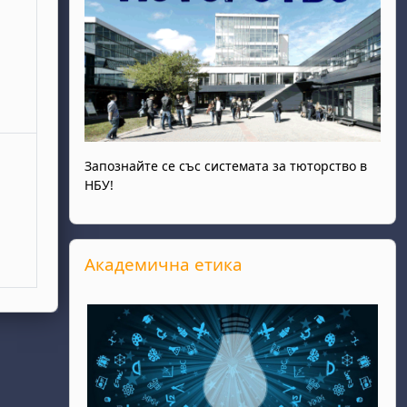
Запознайте се със системата за тюторство в
НБУ!
Прескочи Академична етика
Академична етика