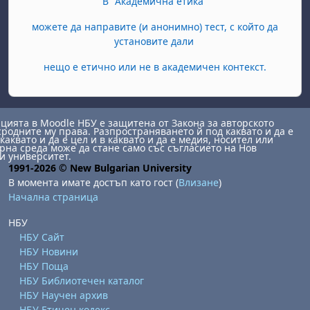
В "Академична етика"
можете да направите (и анонимно) тест, с който да
установите дали
нещо е етично или не в академичен контекст.
ията в Moodle НБУ е защитена от Закона за авторското
сродните му права. Разпространяването й под каквато и да е
каквато и да е цел и в каквато и да е медия, носител или
на среда може да стане само със съгласието на Нов
и университет.
1991-2026 © New Bulgarian University
В момента имате достъп като гост (
Влизане
)
Начална страница
НБУ
НБУ Сайт
НБУ Новини
НБУ Поща
НБУ Библиотечен каталог
НБУ Научен архив
НБУ Етичен кодекс