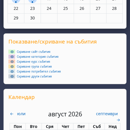
Няма събития, понеделник, 22 юни
Няма събития, вторник, 23 юни
Няма събития, сряда, 24 юни
Няма събития, четвъртък, 25 юн
Няма събития, петък, 26
Няма събития, съ
Няма съби
22
23
24
25
26
27
28
Няма събития, понеделник, 29 юни
Няма събития, вторник, 30 юни
29
30
Supplementary blocks
Прескочи Показване/скриване на събития
Показване/скриване на събития
Скриване сайт събития
Скриване категория събития
Скриване курс събития
Скриване група събития
Скриване потребител събития
Скриване други събития
Прескочи Календар
Календар
август 2026
←
юли
септември
→
Понеделник
вторник
сряда
четвъртък
петък
събота
неделя
Пон
Вто
Сря
Чет
Пет
Съб
Нед