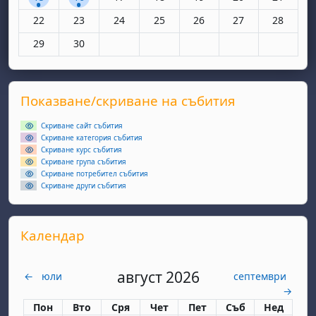
Няма събития, понеделник, 22 юни
Няма събития, вторник, 23 юни
Няма събития, сряда, 24 юни
Няма събития, четвъртък, 25 юн
Няма събития, петък, 26
Няма събития, съ
Няма съби
22
23
24
25
26
27
28
Няма събития, понеделник, 29 юни
Няма събития, вторник, 30 юни
29
30
Supplementary blocks
Прескочи Показване/скриване на събития
Показване/скриване на събития
Скриване сайт събития
Скриване категория събития
Скриване курс събития
Скриване група събития
Скриване потребител събития
Скриване други събития
Прескочи Календар
Календар
август 2026
←
юли
септември
→
Понеделник
вторник
сряда
четвъртък
петък
събота
неделя
Пон
Вто
Сря
Чет
Пет
Съб
Нед