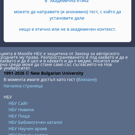
В "Академична етика"
можете да направите (и анонимно) тест, с който да
установите дали
нещо е етично или не в академичен контекст.
ията в Moodle НБУ е защитена от Закона за авторското
сродните му права. Разпространяването й под каквато и да е
каквато и да е цел и в каквато и да е медия, носител или
на среда може да стане само със съгласието на Нов
и университет.
1991-2026 © New Bulgarian University
В момента имате достъп като гост (
Влизане
)
Начална страница
НБУ
НБУ Сайт
НБУ Новини
НБУ Поща
НБУ Библиотечен каталог
НБУ Научен архив
НБУ Етичен кодекс