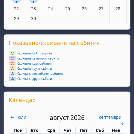
Няма събития, понеделник, 22 юни
Няма събития, вторник, 23 юни
Няма събития, сряда, 24 юни
Няма събития, четвъртък, 25 юн
Няма събития, петък, 26
Няма събития, съ
Няма съби
22
23
24
25
26
27
28
Няма събития, понеделник, 29 юни
Няма събития, вторник, 30 юни
29
30
Supplementary blocks
Прескочи Показване/скриване на събития
Показване/скриване на събития
Скриване сайт събития
Скриване категория събития
Скриване курс събития
Скриване група събития
Скриване потребител събития
Скриване други събития
Прескочи Календар
Календар
август 2026
←
юли
септември
→
Понеделник
вторник
сряда
четвъртък
петък
събота
неделя
Пон
Вто
Сря
Чет
Пет
Съб
Нед