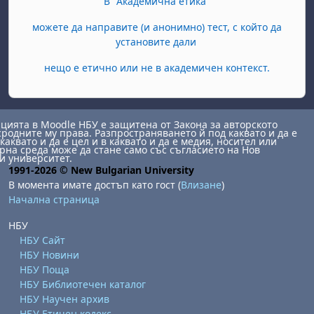
В "Академична етика"
можете да направите (и анонимно) тест, с който да
установите дали
нещо е етично или не в академичен контекст.
ията в Moodle НБУ е защитена от Закона за авторското
сродните му права. Разпространяването й под каквато и да е
каквато и да е цел и в каквато и да е медия, носител или
на среда може да стане само със съгласието на Нов
и университет.
1991-2026 © New Bulgarian University
В момента имате достъп като гост (
Влизане
)
Начална страница
НБУ
НБУ Сайт
НБУ Новини
НБУ Поща
НБУ Библиотечен каталог
НБУ Научен архив
НБУ Етичен кодекс