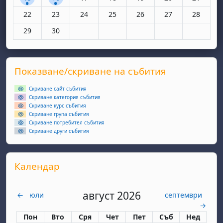
Няма събития, понеделник, 22 юни
Няма събития, вторник, 23 юни
Няма събития, сряда, 24 юни
Няма събития, четвъртък, 25 юн
Няма събития, петък, 26
Няма събития, съ
Няма съби
22
23
24
25
26
27
28
Няма събития, понеделник, 29 юни
Няма събития, вторник, 30 юни
29
30
Supplementary blocks
Прескочи Показване/скриване на събития
Показване/скриване на събития
Скриване сайт събития
Скриване категория събития
Скриване курс събития
Скриване група събития
Скриване потребител събития
Скриване други събития
Прескочи Календар
Календар
август 2026
←
юли
септември
→
Понеделник
вторник
сряда
четвъртък
петък
събота
неделя
Пон
Вто
Сря
Чет
Пет
Съб
Нед