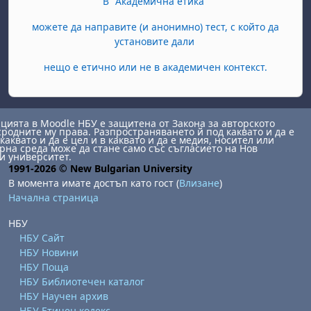
В "Академична етика"
можете да направите (и анонимно) тест, с който да
установите дали
нещо е етично или не в академичен контекст.
ията в Moodle НБУ е защитена от Закона за авторското
сродните му права. Разпространяването й под каквато и да е
каквато и да е цел и в каквато и да е медия, носител или
на среда може да стане само със съгласието на Нов
и университет.
1991-2026 © New Bulgarian University
В момента имате достъп като гост (
Влизане
)
Начална страница
НБУ
НБУ Сайт
НБУ Новини
НБУ Поща
НБУ Библиотечен каталог
НБУ Научен архив
НБУ Етичен кодекс