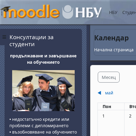
Прескочи на основнот
НБУ
Студе
Блокове
Прескочи Консултации за студенти
Консултации за
Календар
Страничен панел
студенти
Начална страница
продължаване и завършване
на обучението
Месец
◀︎
май
Понеделник
вт
Пон
Вт
Няма събития, по
Няма
1
2
•
недостатъчно кредити или
проблеми с дипломирането
•
възобновяване на обучението