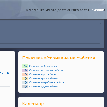
В момента имате достъп като гост (
Влизане
)
Supplementary blocks
Прескочи Показване/скриване на събития
Показване/скриване на събития
Скриване сайт събития
Скриване категория събития
ли
▶︎
Скриване курс събития
Скриване група събития
Скриване потребител събития
еля
Скриване други събития
ота, 6 юни
събития, неделя, 7 юни
Прескочи Календар
Календар