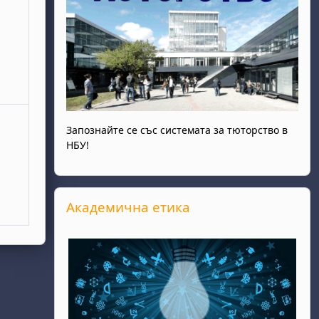
Запознайте се със системата за тюторство в
НБУ!
Прескочи Академична етика
Академична етика