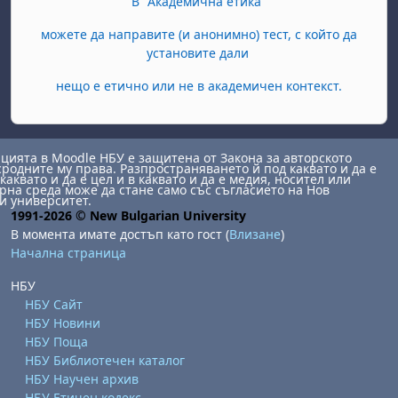
В "Академична етика"
можете да направите (и анонимно) тест, с който да
установите дали
нещо е етично или не в академичен контекст.
ията в Moodle НБУ е защитена от Закона за авторското
сродните му права. Разпространяването й под каквато и да е
каквато и да е цел и в каквато и да е медия, носител или
на среда може да стане само със съгласието на Нов
и университет.
1991-2026 © New Bulgarian University
В момента имате достъп като гост (
Влизане
)
Начална страница
НБУ
НБУ Сайт
НБУ Новини
НБУ Поща
НБУ Библиотечен каталог
НБУ Научен архив
НБУ Етичен кодекс