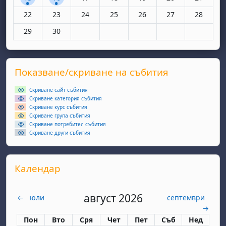
Няма събития, понеделник, 22 юни
Няма събития, вторник, 23 юни
Няма събития, сряда, 24 юни
Няма събития, четвъртък, 25 юн
Няма събития, петък, 26
Няма събития, съ
Няма съби
22
23
24
25
26
27
28
Няма събития, понеделник, 29 юни
Няма събития, вторник, 30 юни
29
30
Supplementary blocks
Прескочи Показване/скриване на събития
Показване/скриване на събития
Скриване сайт събития
Скриване категория събития
Скриване курс събития
Скриване група събития
Скриване потребител събития
Скриване други събития
Прескочи Календар
Календар
август 2026
←
юли
септември
→
Понеделник
вторник
сряда
четвъртък
петък
събота
неделя
Пон
Вто
Сря
Чет
Пет
Съб
Нед