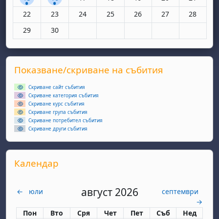
Няма събития, понеделник, 22 юни
Няма събития, вторник, 23 юни
Няма събития, сряда, 24 юни
Няма събития, четвъртък, 25 юн
Няма събития, петък, 26
Няма събития, съ
Няма съби
22
23
24
25
26
27
28
Няма събития, понеделник, 29 юни
Няма събития, вторник, 30 юни
29
30
Supplementary blocks
Прескочи Показване/скриване на събития
Показване/скриване на събития
Скриване сайт събития
Скриване категория събития
Скриване курс събития
Скриване група събития
Скриване потребител събития
Скриване други събития
Прескочи Календар
Календар
август 2026
←
юли
септември
→
Понеделник
вторник
сряда
четвъртък
петък
събота
неделя
Пон
Вто
Сря
Чет
Пет
Съб
Нед