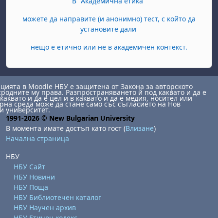
В "Академична етика"
можете да направите (и анонимно) тест, с който да
установите дали
нещо е етично или не в академичен контекст.
ията в Moodle НБУ е защитена от Закона за авторското
сродните му права. Разпространяването й под каквато и да е
каквато и да е цел и в каквато и да е медия, носител или
на среда може да стане само със съгласието на Нов
и университет.
1991-2026 © New Bulgarian University
В момента имате достъп като гост (
Влизане
)
Начална страница
НБУ
НБУ Сайт
НБУ Новини
НБУ Поща
НБУ Библиотечен каталог
НБУ Научен архив
НБУ Етичен кодекс