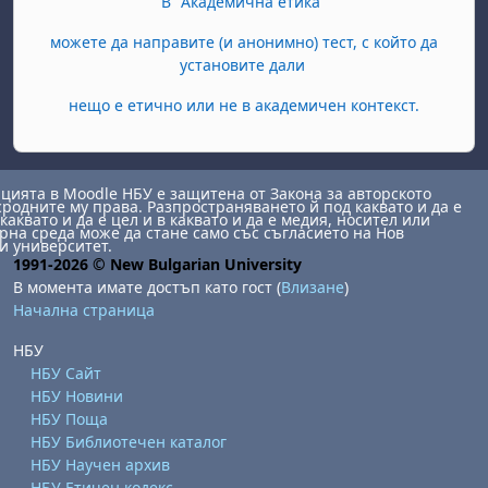
В "Академична етика"
можете да направите (и анонимно) тест, с който да
установите дали
нещо е етично или не в академичен контекст.
ията в Moodle НБУ е защитена от Закона за авторското
сродните му права. Разпространяването й под каквато и да е
каквато и да е цел и в каквато и да е медия, носител или
на среда може да стане само със съгласието на Нов
и университет.
1991-2026 © New Bulgarian University
В момента имате достъп като гост (
Влизане
)
Начална страница
НБУ
НБУ Сайт
НБУ Новини
НБУ Поща
НБУ Библиотечен каталог
НБУ Научен архив
НБУ Етичен кодекс