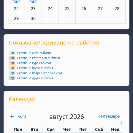
Няма събития, понеделник, 22 юни
Няма събития, вторник, 23 юни
Няма събития, сряда, 24 юни
Няма събития, четвъртък, 25 юн
Няма събития, петък, 26
Няма събития, съ
Няма съби
22
23
24
25
26
27
28
Няма събития, понеделник, 29 юни
Няма събития, вторник, 30 юни
29
30
Supplementary blocks
Прескочи Показване/скриване на събития
Показване/скриване на събития
Скриване сайт събития
Скриване категория събития
Скриване курс събития
Скриване група събития
Скриване потребител събития
Скриване други събития
Прескочи Календар
Календар
август 2026
←
юли
септември
→
Понеделник
вторник
сряда
четвъртък
петък
събота
неделя
Пон
Вто
Сря
Чет
Пет
Съб
Нед