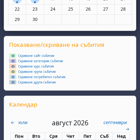
Няма събития, понеделник, 22 юни
Няма събития, вторник, 23 юни
Няма събития, сряда, 24 юни
Няма събития, четвъртък, 25 юн
Няма събития, петък, 26
Няма събития, съ
Няма съби
22
23
24
25
26
27
28
Няма събития, понеделник, 29 юни
Няма събития, вторник, 30 юни
29
30
Supplementary blocks
Прескочи Показване/скриване на събития
Показване/скриване на събития
Скриване сайт събития
Скриване категория събития
Скриване курс събития
Скриване група събития
Скриване потребител събития
Скриване други събития
Прескочи Календар
Календар
август 2026
←
юли
септември
→
Понеделник
вторник
сряда
четвъртък
петък
събота
неделя
Пон
Вто
Сря
Чет
Пет
Съб
Нед