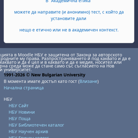
В "Академична етика"
можете да направите (и анонимно) тест, с който да
установите дали
нещо е етично или не в академичен контекст.
ията в Moodle НБУ е защитена от Закона за авторското
сродните му права. Разпространяването й под каквато и да е
каквато и да е цел и в каквато и да е медия, носител или
на среда може да стане само със съгласието на Нов
и университет.
1991-2026 © New Bulgarian University
В момента имате достъп като гост (
Влизане
)
Начална страница
НБУ
НБУ Сайт
НБУ Новини
НБУ Поща
НБУ Библиотечен каталог
НБУ Научен архив
НБУ Етичен кодекс