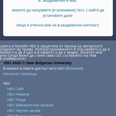
В "Академична етика"
можете да направите (и анонимно) тест, с който да
установите дали
нещо е етично или не в академичен контекст.
ията в Moodle НБУ е защитена от Закона за авторското
сродните му права. Разпространяването й под каквато и да е
каквато и да е цел и в каквато и да е медия, носител или
на среда може да стане само със съгласието на Нов
и университет.
1991-2026 © New Bulgarian University
В момента имате достъп като гост (
Влизане
)
Начална страница
НБУ
НБУ Сайт
НБУ Новини
НБУ Поща
НБУ Библиотечен каталог
НБУ Научен архив
НБУ Етичен кодекс