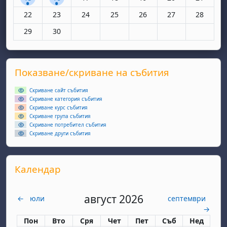
Няма събития, понеделник, 22 юни
Няма събития, вторник, 23 юни
Няма събития, сряда, 24 юни
Няма събития, четвъртък, 25 юн
Няма събития, петък, 26
Няма събития, съ
Няма съби
22
23
24
25
26
27
28
Няма събития, понеделник, 29 юни
Няма събития, вторник, 30 юни
29
30
Supplementary blocks
Прескочи Показване/скриване на събития
Показване/скриване на събития
Скриване сайт събития
Скриване категория събития
Скриване курс събития
Скриване група събития
Скриване потребител събития
Скриване други събития
Прескочи Календар
Календар
август 2026
←
юли
септември
→
Понеделник
вторник
сряда
четвъртък
петък
събота
неделя
Пон
Вто
Сря
Чет
Пет
Съб
Нед