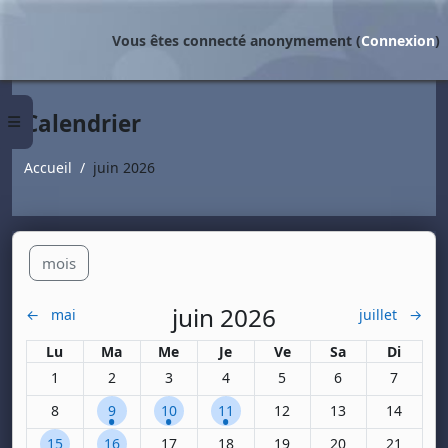
Passer au contenu principal
Vous êtes connecté anonymement (
Connexion
)
Calendrier
Panneau latéral
Accueil
juin 2026
mois
juin 2026
←
mai
juillet
→
Lundi
Mardi
Mercredi
Jeudi
Vendredi
Samedi
Dimanch
Lu
Ma
Me
Je
Ve
Sa
Di
Aucun événement, lundi 1 juin
Aucun événement, mardi 2 juin
Aucun événement, mercredi 3 juin
Aucun événement, jeudi 4 juin
Aucun événement, vendredi
Aucun événement, 
Aucun évé
1
2
3
4
5
6
7
Aucun événement, lundi 8 juin
1 événement, mardi 9 juin
1 événement, mercredi 10 juin
1 événement, jeudi 11 juin
Aucun événement, vendredi
Aucun événement, 
Aucun évé
8
9
10
11
12
13
14
1 événement, lundi 15 juin
1 événement, mardi 16 juin
Aucun événement, mercredi 17 juin
Aucun événement, jeudi 18 juin
Aucun événement, vendredi
Aucun événement, 
Aucun évé
15
16
17
18
19
20
21