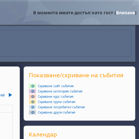
В момента имате достъп като гост (
Влизане
)
Supplementary blocks
Прескочи Показване/скриване на събития
Показване/скриване на събития
Скриване сайт събития
Скриване категория събития
ни
▶︎
Скриване курс събития
Скриване група събития
Скриване потребител събития
еля
Скриване други събития
ота, 2 май
събития, неделя, 3 май
Прескочи Календар
Календар