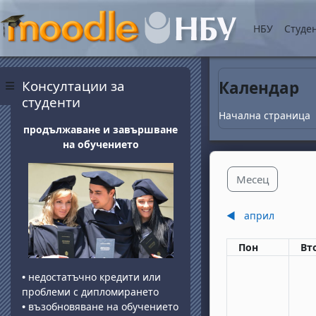
Прескочи на основнот
НБУ
Студе
Блокове
Прескочи Консултации за студенти
Консултации за
Календар
Страничен панел
студенти
Начална страница
продължаване и завършване
на обучението
Месец
◀︎
април
Понеделник
вт
Пон
Вт
•
недостатъчно кредити или
проблеми с дипломирането
•
възобновяване на обучението