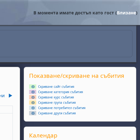
В момента имате достъп като гост (
Влизане
)
Supplementary blocks
Прескочи Показване/скриване на събития
Показване/скриване на събития
Скриване сайт събития
Скриване категория събития
ни
▶︎
Скриване курс събития
Скриване група събития
Скриване потребител събития
еля
Скриване други събития
ота, 2 май
събития, неделя, 3 май
Прескочи Календар
Календар