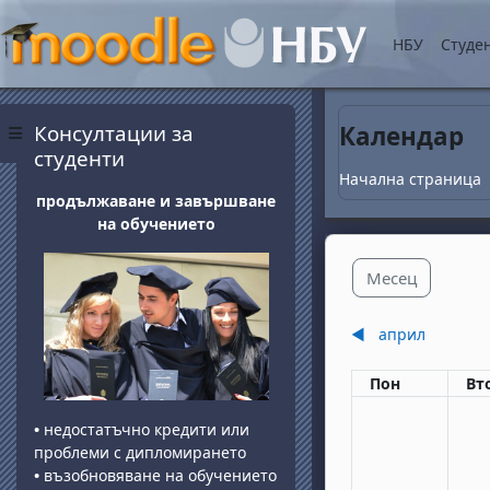
Прескочи на основнот
НБУ
Студе
Блокове
Прескочи Консултации за студенти
Консултации за
Календар
Страничен панел
студенти
Начална страница
продължаване и завършване
на обучението
Месец
◀︎
април
Понеделник
вт
Пон
Вт
•
недостатъчно кредити или
проблеми с дипломирането
•
възобновяване на обучението