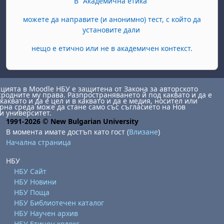
В "Академична етика"
можете да направите (и анонимно) тест, с който да
установите дали
нещо е етично или не в академичен контекст.
ията в Moodle НБУ е защитена от Закона за авторското
сродните му права. Разпространяването й под каквато и да е
каквато и да е цел и в каквато и да е медия, носител или
на среда може да стане само със съгласието на Нов
и университет.
1991-2026 © New Bulgarian University
В момента имате достъп като гост (
Влизане
)
Начална страница
НБУ
НБУ Сайт
НБУ Новини
НБУ Поща
НБУ Библиотечен каталог
НБУ Научен архив
НБУ Етичен кодекс