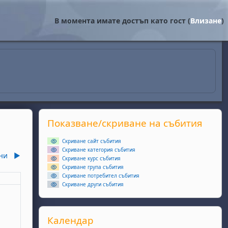
В момента имате достъп като гост (
Влизане
)
Supplementary blocks
Прескочи Показване/скриване на събития
Показване/скриване на събития
Скриване сайт събития
Скриване категория събития
ни
▶︎
Скриване курс събития
Скриване група събития
Скриване потребител събития
еля
Скриване други събития
ота, 2 май
събития, неделя, 3 май
Прескочи Календар
Календар