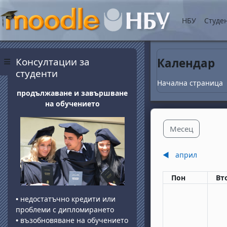
Прескочи на основнот
НБУ
Студе
Блокове
Прескочи Консултации за студенти
Консултации за
Календар
Страничен панел
студенти
Начална страница
продължаване и завършване
на обучението
Месец
◀︎
април
Понеделник
вт
Пон
Вт
•
недостатъчно кредити или
проблеми с дипломирането
•
възобновяване на обучението