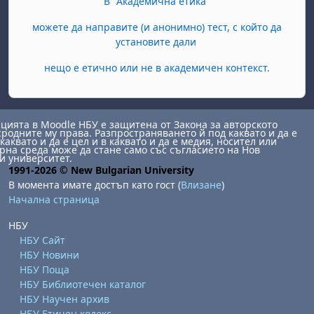
В "Академична етика"
можете да направите (и анонимно) тест, с който да
установите дали
нещо е етично или не в академичен контекст.
ията в Moodle НБУ е защитена от Закона за авторското
сродните му права. Разпространяването й под каквато и да е
каквато и да е цел и в каквато и да е медия, носител или
на среда може да стане само със съгласието на Нов
и университет.
1991-2026 © New Bulgarian University
В момента имате достъп като гост (
Влизане
)
Начална страница
НБУ
НБУ Сайт
НБУ Новини
НБУ Поща
НБУ Библиотечен каталог
НБУ Научен архив
НБУ Етичен кодекс