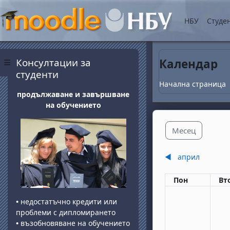
Прескочи на основнот
НБУ
Студе
Блокове
Прескочи Консултации за студенти
Консултации за
Календар
Страничен панел
студенти
Начална страница
продължаване и завършване
на обучението
Месец
◀︎
април
Понеделник
вт
Пон
Вт
•
недостатъчно кредити или
проблеми с дипломирането
•
възобновяване на обучението