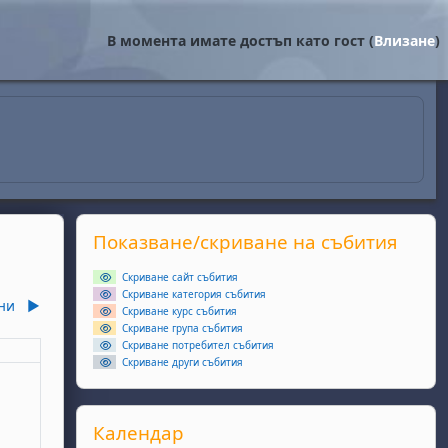
В момента имате достъп като гост (
Влизане
)
Supplementary blocks
Прескочи Показване/скриване на събития
Показване/скриване на събития
Скриване сайт събития
Скриване категория събития
ни
▶︎
Скриване курс събития
Скриване група събития
Скриване потребител събития
еля
Скриване други събития
ота, 2 май
събития, неделя, 3 май
Прескочи Календар
Календар