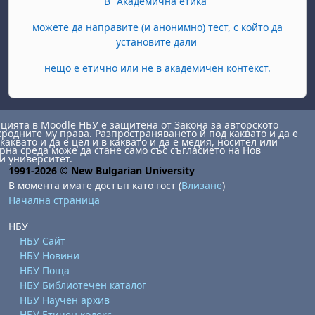
В "Академична етика"
можете да направите (и анонимно) тест, с който да
установите дали
нещо е етично или не в академичен контекст.
ията в Moodle НБУ е защитена от Закона за авторското
сродните му права. Разпространяването й под каквато и да е
каквато и да е цел и в каквато и да е медия, носител или
на среда може да стане само със съгласието на Нов
и университет.
1991-2026 © New Bulgarian University
В момента имате достъп като гост (
Влизане
)
Начална страница
НБУ
НБУ Сайт
НБУ Новини
НБУ Поща
НБУ Библиотечен каталог
НБУ Научен архив
НБУ Етичен кодекс