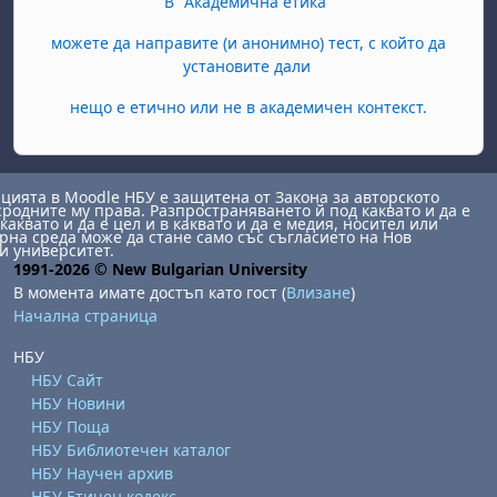
В "Академична етика"
можете да направите (и анонимно) тест, с който да
установите дали
нещо е етично или не в академичен контекст.
ията в Moodle НБУ е защитена от Закона за авторското
сродните му права. Разпространяването й под каквато и да е
каквато и да е цел и в каквато и да е медия, носител или
на среда може да стане само със съгласието на Нов
и университет.
1991-2026 © New Bulgarian University
В момента имате достъп като гост (
Влизане
)
Начална страница
НБУ
НБУ Сайт
НБУ Новини
НБУ Поща
НБУ Библиотечен каталог
НБУ Научен архив
НБУ Етичен кодекс