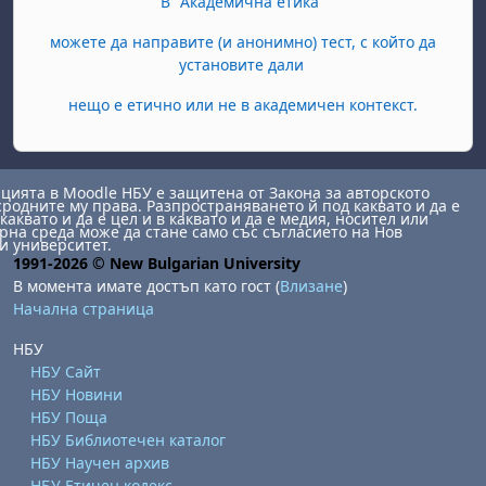
В "Академична етика"
можете да направите (и анонимно) тест, с който да
установите дали
нещо е етично или не в академичен контекст.
ията в Moodle НБУ е защитена от Закона за авторското
сродните му права. Разпространяването й под каквато и да е
каквато и да е цел и в каквато и да е медия, носител или
на среда може да стане само със съгласието на Нов
и университет.
1991-2026 © New Bulgarian University
В момента имате достъп като гост (
Влизане
)
Начална страница
НБУ
НБУ Сайт
НБУ Новини
НБУ Поща
НБУ Библиотечен каталог
НБУ Научен архив
НБУ Етичен кодекс