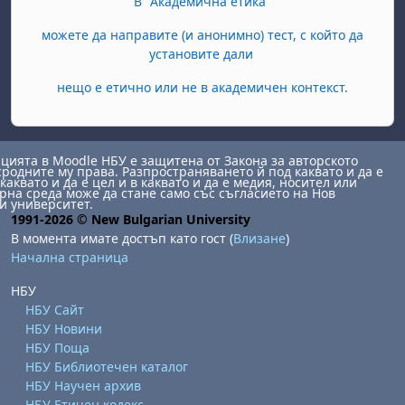
В "Академична етика"
можете да направите (и анонимно) тест, с който да
установите дали
нещо е етично или не в академичен контекст.
ията в Moodle НБУ е защитена от Закона за авторското
сродните му права. Разпространяването й под каквато и да е
каквато и да е цел и в каквато и да е медия, носител или
на среда може да стане само със съгласието на Нов
и университет.
1991-2026 © New Bulgarian University
В момента имате достъп като гост (
Влизане
)
Начална страница
НБУ
НБУ Сайт
НБУ Новини
НБУ Поща
НБУ Библиотечен каталог
НБУ Научен архив
НБУ Етичен кодекс