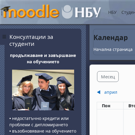
Прескочи на основнот
НБУ
Студе
Блокове
Прескочи Консултации за студенти
Консултации за
Календар
Страничен панел
студенти
Начална страница
продължаване и завършване
на обучението
Месец
◀︎
април
Понеделник
вт
Пон
Вт
•
недостатъчно кредити или
проблеми с дипломирането
•
възобновяване на обучението