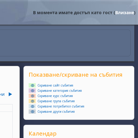
В момента имате достъп като гост (
Влизане
)
Supplementary blocks
Прескочи Показване/скриване на събития
Показване/скриване на събития
Скриване сайт събития
Скриване категория събития
ни
▶︎
Скриване курс събития
Скриване група събития
Скриване потребител събития
еля
Скриване други събития
ота, 2 май
събития, неделя, 3 май
Прескочи Календар
Календар