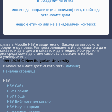
В "Академична етика"
можете да направите (и анонимно) тест, с който да
установите дали
нещо е етично или не в академичен контекст.
ията в Moodle НБУ е защитена от Закона за авторското
сродните му права. Разпространяването й под каквато и да е
каквато и да е цел и в каквато и да е медия, носител или
на среда може да стане само със съгласието на Нов
и университет.
1991-2026 © New Bulgarian University
В момента имате достъп като гост (
Влизане
)
Начална страница
НБУ
НБУ Сайт
НБУ Новини
НБУ Поща
НБУ Библиотечен каталог
НБУ Научен архив
НБУ Етичен кодекс