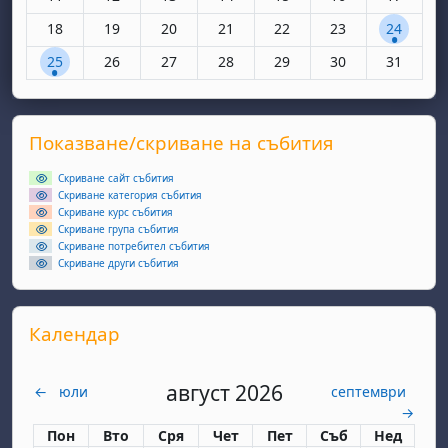
Няма събития, понеделник, 18 май
Няма събития, вторник, 19 май
Няма събития, сряда, 20 май
Няма събития, четвъртък, 21 май
Няма събития, петък, 22 
Няма събития, съ
1 събитие
18
19
20
21
22
23
24
1 събитие, понеделник, 25 май
Няма събития, вторник, 26 май
Няма събития, сряда, 27 май
Няма събития, четвъртък, 28 май
Няма събития, петък, 29 
Няма събития, съ
Няма съби
25
26
27
28
29
30
31
Supplementary blocks
Прескочи Показване/скриване на събития
Показване/скриване на събития
Скриване сайт събития
Скриване категория събития
Скриване курс събития
Скриване група събития
Скриване потребител събития
Скриване други събития
Прескочи Календар
Календар
август 2026
←
юли
септември
→
Понеделник
вторник
сряда
четвъртък
петък
събота
неделя
Пон
Вто
Сря
Чет
Пет
Съб
Нед