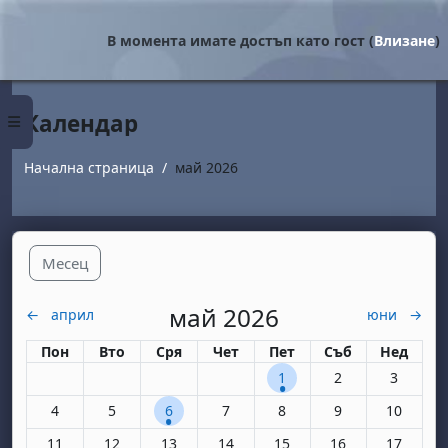
Прескочи на основното съдържание
В момента имате достъп като гост (
Влизане
)
Календар
Страничен панел
Начална страница
май 2026
Месец
май 2026
←
април
юни
→
Понеделник
вторник
сряда
четвъртък
петък
събота
неделя
Пон
Вто
Сря
Чет
Пет
Съб
Нед
1 събитие, петък, 1 май
Няма събития, съ
Няма съби
1
2
3
Няма събития, понеделник, 4 май
Няма събития, вторник, 5 май
1 събитие, сряда, 6 май
Няма събития, четвъртък, 7 май
Няма събития, петък, 8 м
Няма събития, съ
Няма съби
4
5
6
7
8
9
10
Няма събития, понеделник, 11 май
Няма събития, вторник, 12 май
Няма събития, сряда, 13 май
Няма събития, четвъртък, 14 май
Няма събития, петък, 15 
Няма събития, съ
Няма съби
11
12
13
14
15
16
17