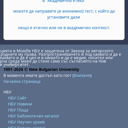
В "Академична етика"
можете да направите (и анонимно) тест, с който да
установите дали
нещо е етично или не в академичен контекст.
ията в Moodle НБУ е защитена от Закона за авторското
сродните му права. Разпространяването й под каквато и да е
каквато и да е цел и в каквато и да е медия, носител или
на среда може да стане само със съгласието на Нов
и университет.
1991-2026 © New Bulgarian University
В момента имате достъп като гост (
Влизане
)
Начална страница
НБУ
НБУ Сайт
НБУ Новини
НБУ Поща
НБУ Библиотечен каталог
НБУ Научен архив
НБУ Етичен кодекс