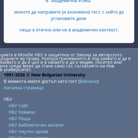
В "Академична етика"
можете да направите (и анонимно) тест, с който да
установите дали
нещо е етично или не в академичен контекст.
ията в Moodle НБУ е защитена от Закона за авторското
сродните му права. Разпространяването й под каквато и да е
каквато и да е цел и в каквато и да е медия, носител или
на среда може да стане само със съгласието на Нов
и университет.
1991-2026 © New Bulgarian University
В момента имате достъп като гост (
Влизане
)
Начална страница
НБУ
НБУ Сайт
НБУ Новини
НБУ Поща
НБУ Библиотечен каталог
НБУ Научен архив
НБУ Етичен кодекс