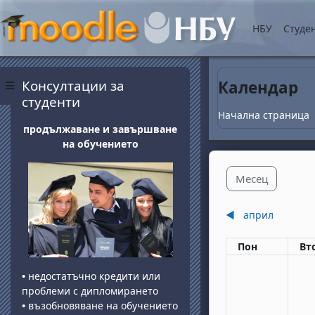
Прескочи на основнот
НБУ
Студе
Блокове
Прескочи Консултации за студенти
Консултации за
Календар
Страничен панел
студенти
Начална страница
продължаване и завършване
на обучението
Месец
◀︎
април
Понеделник
вт
Пон
Вт
•
недостатъчно кредити или
проблеми с дипломирането
•
възобновяване на обучението