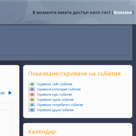
В момента имате достъп като гост (
Влизане
)
Supplementary blocks
Прескочи Показване/скриване на събития
Показване/скриване на събития
Скриване сайт събития
Скриване категория събития
ни
▶︎
Скриване курс събития
Скриване група събития
Скриване потребител събития
еля
Скриване други събития
ота, 2 май
събития, неделя, 3 май
Прескочи Календар
Календар