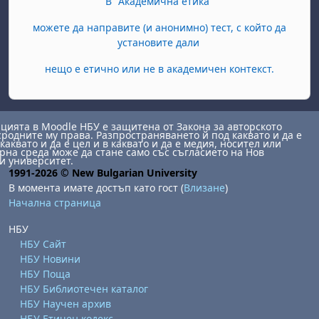
В "Академична етика"
можете да направите (и анонимно) тест, с който да
установите дали
нещо е етично или не в академичен контекст.
ията в Moodle НБУ е защитена от Закона за авторското
сродните му права. Разпространяването й под каквато и да е
каквато и да е цел и в каквато и да е медия, носител или
на среда може да стане само със съгласието на Нов
и университет.
1991-2026 © New Bulgarian University
В момента имате достъп като гост (
Влизане
)
Начална страница
НБУ
НБУ Сайт
НБУ Новини
НБУ Поща
НБУ Библиотечен каталог
НБУ Научен архив
НБУ Етичен кодекс