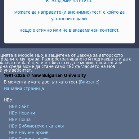
В "Академична етика"
можете да направите (и анонимно) тест, с който да
установите дали
нещо е етично или не в академичен контекст.
ията в Moodle НБУ е защитена от Закона за авторското
сродните му права. Разпространяването й под каквато и да е
каквато и да е цел и в каквато и да е медия, носител или
на среда може да стане само със съгласието на Нов
и университет.
1991-2026 © New Bulgarian University
В момента имате достъп като гост (
Влизане
)
Начална страница
НБУ
НБУ Сайт
НБУ Новини
НБУ Поща
НБУ Библиотечен каталог
НБУ Научен архив
НБУ Етичен кодекс