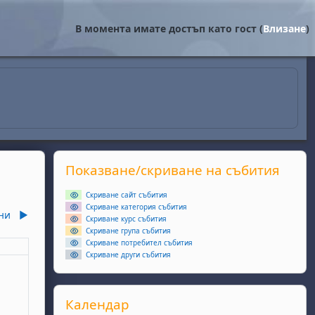
В момента имате достъп като гост (
Влизане
)
Supplementary blocks
Прескочи Показване/скриване на събития
Показване/скриване на събития
Скриване сайт събития
Скриване категория събития
ни
▶︎
Скриване курс събития
Скриване група събития
Скриване потребител събития
еля
Скриване други събития
ота, 2 май
събития, неделя, 3 май
Прескочи Календар
Календар