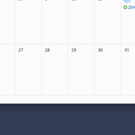
Ден на българската просвета и култур
елник, 25 май
 събития, вторник, 26 май
Няма събития, сряда, 27 май
Няма събития, четвъртък, 28 май
Няма събития, петък, 29 май
Няма събития, съб
Няма 
27
28
29
30
31