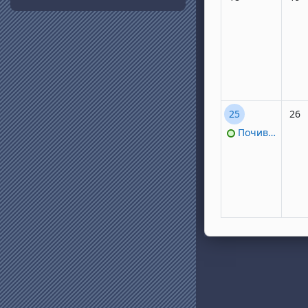
1 събитие, понед
Няма
25
26
Почивен ден след деня на българската просвета и култура и на славянската писменост