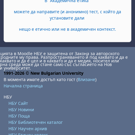
В "Академична етика"
можете да направите (и анонимно) тест, с който да
установите дали
нещо е етично или не в академичен контекст.
ията в Moodle НБУ е защитена от Закона за авторското
сродните му права. Разпространяването й под каквато и да е
каквато и да е цел и в каквато и да е медия, носител или
на среда може да стане само със съгласието на Нов
и университет.
1991-2026 © New Bulgarian University
В момента имате достъп като гост (
Влизане
)
Начална страница
НБУ
НБУ Сайт
НБУ Новини
НБУ Поща
НБУ Библиотечен каталог
НБУ Научен архив
НБУ Етичен кодекс