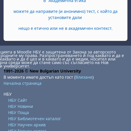
В "Академична етика"
можете да направите (и анонимно) тест, с който да
установите дали
нещо е етично или не в академичен контекст.
ията в Moodle НБУ е защитена от Закона за авторското
сродните му права. Разпространяването й под каквато и да е
каквато и да е цел и в каквато и да е медия, носител или
на среда може да стане само със съгласието на Нов
и университет.
1991-2026 © New Bulgarian University
В момента имате достъп като гост (
Влизане
)
Начална страница
НБУ
НБУ Сайт
НБУ Новини
НБУ Поща
НБУ Библиотечен каталог
НБУ Научен архив
НБУ Етичен кодекс