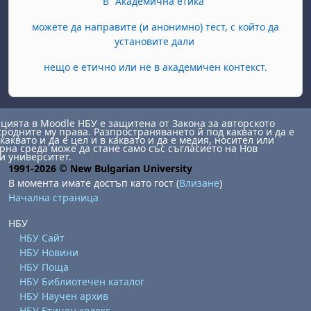
В "Академична етика"
можете да направите (и анонимно) тест, с който да
установите дали
нещо е етично или не в академичен контекст.
ията в Moodle НБУ е защитена от Закона за авторското
сродните му права. Разпространяването й под каквато и да е
каквато и да е цел и в каквато и да е медия, носител или
на среда може да стане само със съгласието на Нов
и университет.
1991-2026 © New Bulgarian University
В момента имате достъп като гост (
Влизане
)
Начална страница
НБУ
НБУ Сайт
НБУ Новини
НБУ Поща
НБУ Библиотечен каталог
НБУ Научен архив
НБУ Етичен кодекс