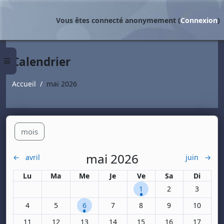
Passer au contenu principal
Vous êtes connecté anonymement (
Connexion
)
Calendrier
Panneau latéral
Accueil
mai 2026
mois
mai 2026
←
avril
juin
→
Lundi
Mardi
Mercredi
Jeudi
Vendredi
Samedi
Dimanch
Lu
Ma
Me
Je
Ve
Sa
Di
1 événement, vendredi 1 m
Aucun événement,
Aucun évé
1
2
3
Aucun événement, lundi 4 mai
Aucun événement, mardi 5 mai
1 événement, mercredi 6 mai
Aucun événement, jeudi 7 mai
Aucun événement, vendred
Aucun événement,
Aucun évé
4
5
6
7
8
9
10
Aucun événement, lundi 11 mai
Aucun événement, mardi 12 mai
Aucun événement, mercredi 13 mai
Aucun événement, jeudi 14 mai
Aucun événement, vendred
Aucun événement,
Aucun évé
11
12
13
14
15
16
17