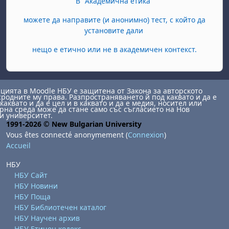
В "Академична етика"
можете да направите (и анонимно) тест, с който да
установите дали
нещо е етично или не в академичен контекст.
ията в Moodle НБУ е защитена от Закона за авторското
сродните му права. Разпространяването й под каквато и да е
каквато и да е цел и в каквато и да е медия, носител или
на среда може да стане само със съгласието на Нов
и университет.
1991-2026 © New Bulgarian University
Vous êtes connecté anonymement (
Connexion
)
Accueil
НБУ
НБУ Сайт
НБУ Новини
НБУ Поща
НБУ Библиотечен каталог
НБУ Научен архив
НБУ Етичен кодекс