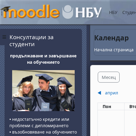
Прескочи на основнот
НБУ
Студе
Блокове
Прескочи Консултации за студенти
Консултации за
Календар
Страничен панел
студенти
Начална страница
продължаване и завършване
на обучението
Месец
◀︎
април
Понеделник
вт
Пон
Вт
•
недостатъчно кредити или
проблеми с дипломирането
•
възобновяване на обучението