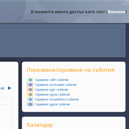
В момента имате достъп като гост (
Влизане
)
Supplementary blocks
Прескочи Показване/скриване на събития
Показване/скриване на събития
Скриване сайт събития
Скриване категория събития
ни
▶︎
Скриване курс събития
Скриване група събития
Скриване потребител събития
еля
Скриване други събития
ота, 2 май
събития, неделя, 3 май
Прескочи Календар
Календар