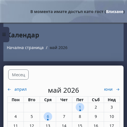
Прескочи на основното съдържание
В момента имате достъп като гост (
Влизане
)
Календар
Страничен панел
Начална страница
май 2026
Месец
май 2026
←
април
юни
→
Понеделник
вторник
сряда
четвъртък
петък
събота
неделя
Пон
Вто
Сря
Чет
Пет
Съб
Нед
1 събитие, петък, 1 май
Няма събития, съ
Няма съби
1
2
3
Няма събития, понеделник, 4 май
Няма събития, вторник, 5 май
1 събитие, сряда, 6 май
Няма събития, четвъртък, 7 май
Няма събития, петък, 8 м
Няма събития, съ
Няма съби
4
5
6
7
8
9
10
Няма събития, понеделник, 11 май
Няма събития, вторник, 12 май
Няма събития, сряда, 13 май
Няма събития, четвъртък, 14 май
Няма събития, петък, 15 
Няма събития, съ
Няма съби
11
12
13
14
15
16
17