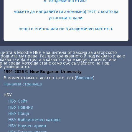
В "Академична етика"
можете да направите (и анонимно) тест, с който да
установите дали
нещо е етично или не в академичен контекст.
ията в Moodle НБУ е защитена от Закона за авторското
сродните му права. Разпространяването й под каквато и да е
каквато и да е цел и в каквато и да е медия, носител или
на среда може да стане само със съгласието на Нов
и университет.
1991-2026 © New Bulgarian University
В момента имате достъп като гост (
Влизане
)
Начална страница
НБУ
НБУ Сайт
НБУ Новини
НБУ Поща
НБУ Библиотечен каталог
НБУ Научен архив
НБУ Етичен кодекс