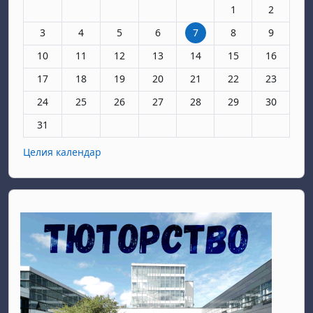
Няма събития, събо
Няма събит
1
2
Няма събития, понеделник, 3 август
Няма събития, вторник, 4 август
Няма събития, сряда, 5 август
Няма събития, четвъртък, 6 авгус
Няма събития, петък, 7 ав
Няма събития, събо
Няма събит
3
4
5
6
7
8
9
Няма събития, понеделник, 10 август
Няма събития, вторник, 11 август
Няма събития, сряда, 12 август
Няма събития, четвъртък, 13 авгу
Няма събития, петък, 14 а
Няма събития, съб
Няма събит
10
11
12
13
14
15
16
Няма събития, понеделник, 17 август
Няма събития, вторник, 18 август
Няма събития, сряда, 19 август
Няма събития, четвъртък, 20 авгу
Няма събития, петък, 21 а
Няма събития, съб
Няма събит
17
18
19
20
21
22
23
Няма събития, понеделник, 24 август
Няма събития, вторник, 25 август
Няма събития, сряда, 26 август
Няма събития, четвъртък, 27 авгу
Няма събития, петък, 28 а
Няма събития, съб
Няма събит
24
25
26
27
28
29
30
Няма събития, понеделник, 31 август
31
Целия календар