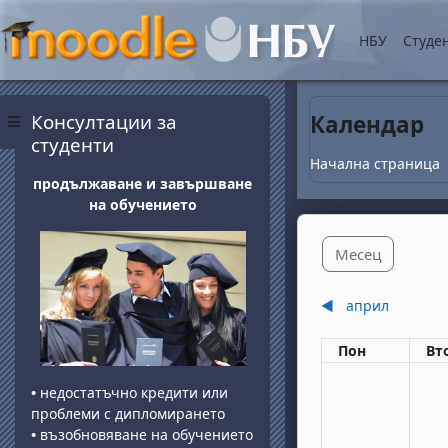
Прескочи на основнот
НБУ
Студе
Блокове
Прескочи Консултации за студенти
Консултации за
Календар
Страничен панел
студенти
Начална страница
продължаване и завършване
на обучението
Месец
◀︎
април
Понеделник
вт
Пон
Вт
•
недостатъчно кредити или
проблеми с дипломирането
•
възобновяване на обучението