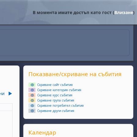
В момента имате достъп като гост (
Влизане
)
Supplementary blocks
Прескочи Показване/скриване на събития
Показване/скриване на събития
Скриване сайт събития
Скриване категория събития
ни
▶︎
Скриване курс събития
Скриване група събития
Скриване потребител събития
еля
Скриване други събития
ота, 2 май
събития, неделя, 3 май
Прескочи Календар
Календар