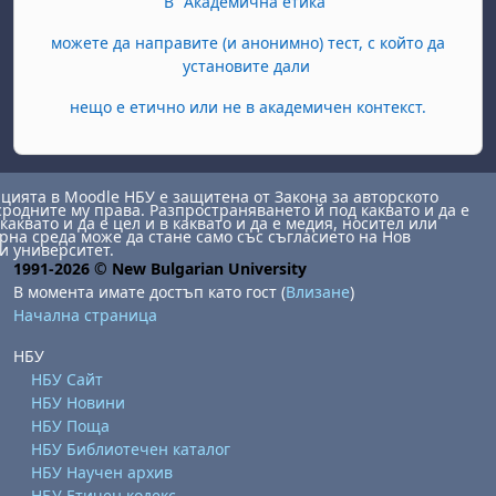
В "Академична етика"
можете да направите (и анонимно) тест, с който да
установите дали
нещо е етично или не в академичен контекст.
ията в Moodle НБУ е защитена от Закона за авторското
сродните му права. Разпространяването й под каквато и да е
каквато и да е цел и в каквато и да е медия, носител или
на среда може да стане само със съгласието на Нов
и университет.
1991-2026 © New Bulgarian University
В момента имате достъп като гост (
Влизане
)
Начална страница
НБУ
НБУ Сайт
НБУ Новини
НБУ Поща
НБУ Библиотечен каталог
НБУ Научен архив
НБУ Етичен кодекс