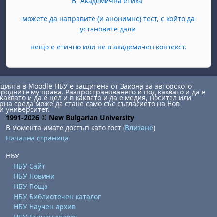
В "Академична етика"
можете да направите (и анонимно) тест, с който да
установите дали
нещо е етично или не в академичен контекст.
ията в Moodle НБУ е защитена от Закона за авторското
сродните му права. Разпространяването й под каквато и да е
каквато и да е цел и в каквато и да е медия, носител или
на среда може да стане само със съгласието на Нов
и университет.
1991-2026 © New Bulgarian University
В момента имате достъп като гост (
Влизане
)
Начална страница
НБУ
НБУ Сайт
НБУ Новини
НБУ Поща
НБУ Библиотечен каталог
НБУ Научен архив
НБУ Етичен кодекс