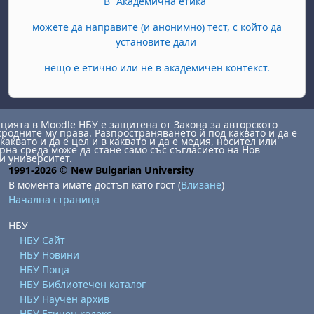
В "Академична етика"
можете да направите (и анонимно) тест, с който да
установите дали
нещо е етично или не в академичен контекст.
ията в Moodle НБУ е защитена от Закона за авторското
сродните му права. Разпространяването й под каквато и да е
каквато и да е цел и в каквато и да е медия, носител или
на среда може да стане само със съгласието на Нов
и университет.
1991-2026 © New Bulgarian University
В момента имате достъп като гост (
Влизане
)
Начална страница
НБУ
НБУ Сайт
НБУ Новини
НБУ Поща
НБУ Библиотечен каталог
НБУ Научен архив
НБУ Етичен кодекс