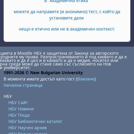
В "Академична етика"
можете да направите (и анонимно) тест, с който да
установите дали
нещо е етично или не в академичен контекст.
ията в Moodle НБУ е защитена от Закона за авторското
сродните му права. Разпространяването й под каквато и да е
каквато и да е цел и в каквато и да е медия, носител или
на среда може да стане само със съгласието на Нов
и университет.
1991-2026 © New Bulgarian University
В момента имате достъп като гост (
Влизане
)
Начална страница
НБУ
НБУ Сайт
НБУ Новини
НБУ Поща
НБУ Библиотечен каталог
НБУ Научен архив
НБУ Етичен кодекс