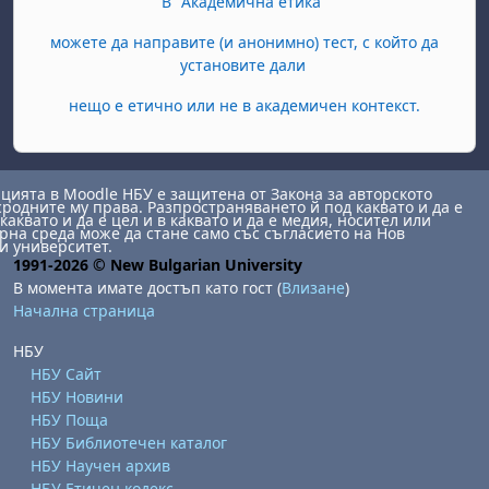
В "Академична етика"
можете да направите (и анонимно) тест, с който да
установите дали
нещо е етично или не в академичен контекст.
ията в Moodle НБУ е защитена от Закона за авторското
сродните му права. Разпространяването й под каквато и да е
каквато и да е цел и в каквато и да е медия, носител или
на среда може да стане само със съгласието на Нов
и университет.
1991-2026 © New Bulgarian University
В момента имате достъп като гост (
Влизане
)
Начална страница
НБУ
НБУ Сайт
НБУ Новини
НБУ Поща
НБУ Библиотечен каталог
НБУ Научен архив
НБУ Етичен кодекс